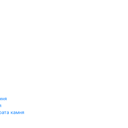
мня
я
рата камня