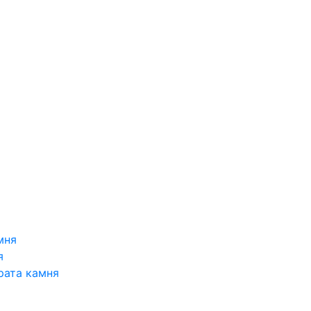
мня
я
рата камня